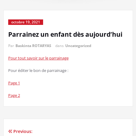
octobre 19, 2021
Parrainez un enfant dès aujourd’hui
Par
Baskinta ROTARYAS
dans
Uncategorized
Pour tout savoir sur le parrainage
Pour éditer le bon de parrainage :
Page 1
Page 2
Previous:
Navigation