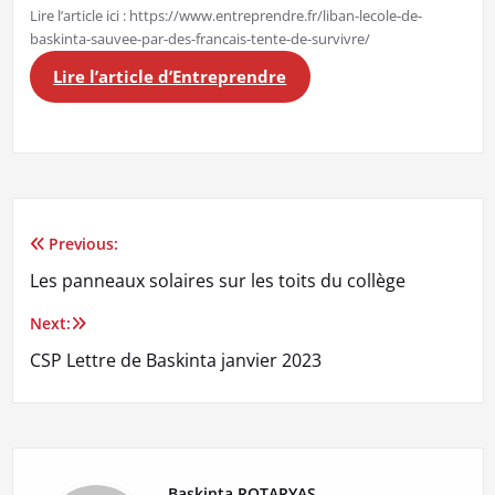
Lire l’article ici : https://www.entreprendre.fr/liban-lecole-de-
baskinta-sauvee-par-des-francais-tente-de-survivre/
Lire l’article d’Entreprendre
Previous:
Navigation
Les panneaux solaires sur les toits du collège
de
Next:
l’article
CSP Lettre de Baskinta janvier 2023
Baskinta ROTARYAS